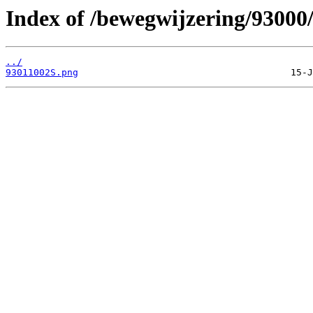
Index of /bewegwijzering/93000
../
93011002S.png