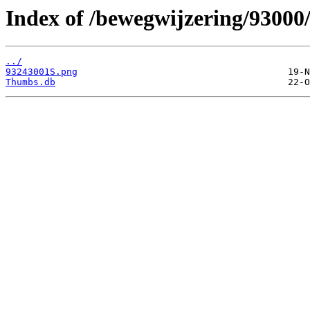
Index of /bewegwijzering/93000
../
93243001S.png
Thumbs.db