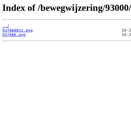
Index of /bewegwijzering/93000
../
93746001S.png
93746K.png