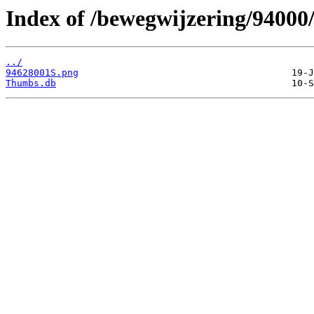
Index of /bewegwijzering/94000
../
94628001S.png
Thumbs.db