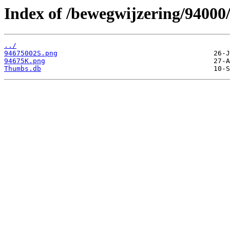
Index of /bewegwijzering/94000
../
94675002S.png
94675K.png
Thumbs.db