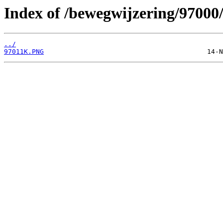
Index of /bewegwijzering/97000
../
97011K.PNG