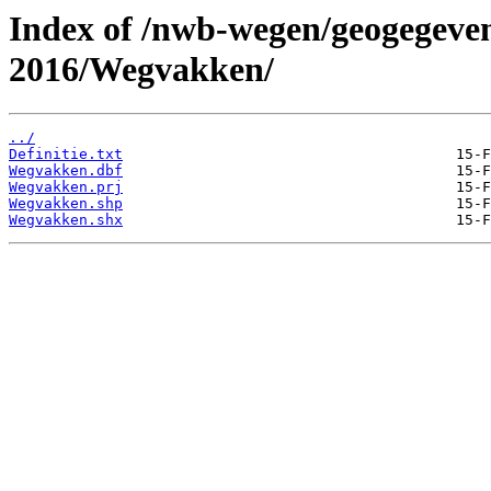
Index of /nwb-wegen/geogegeven
2016/Wegvakken/
../
Definitie.txt
Wegvakken.dbf
Wegvakken.prj
Wegvakken.shp
Wegvakken.shx