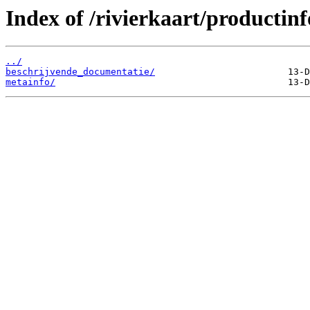
Index of /rivierkaart/productinf
../
beschrijvende_documentatie/
metainfo/