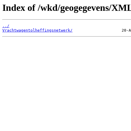
Index of /wkd/geogegevens/XM
../
Vrachtwagentolheffingsnetwerk/