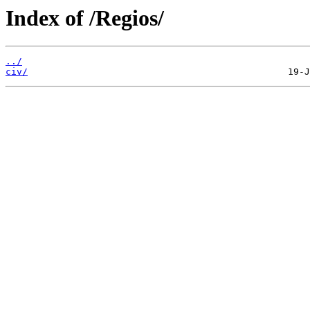
Index of /Regios/
../
civ/