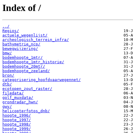
Index of /
../
Regios/
actuele_wegenlijst/
archeologisch_terrein_infra/
bathymetrie_ncp/
bewegwijzering/
bmw/
bodemhoogte_1mtr/
bodemhoogte_1mtr_historie/
bodemhoogte_20mtr/
bodemhoogte_zeeland/
bron/
categorisering_hoofdvaarwegennet/
dtb/
ecotopen_zout_raster/
filedata/
golf_muxdata/
grondradar_hwn/
gwv/
helicopterfotos_dnb/
hoogte_1996/
hoogte_1997/
hoogte_1998/
hoogte_1999/