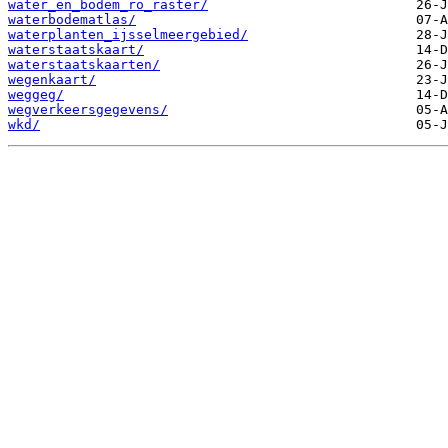
water_en_bodem_ro_raster/
waterbodematlas/
waterplanten_ijsselmeergebied/
waterstaatskaart/
waterstaatskaarten/
wegenkaart/
weggeg/
wegverkeersgegevens/
wkd/