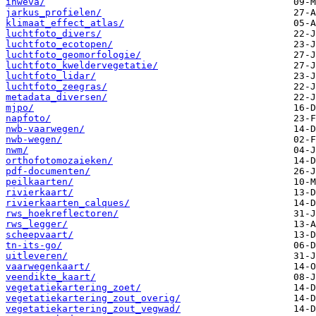
inweva/
jarkus_profielen/
klimaat_effect_atlas/
luchtfoto_divers/
luchtfoto_ecotopen/
luchtfoto_geomorfologie/
luchtfoto_kweldervegetatie/
luchtfoto_lidar/
luchtfoto_zeegras/
metadata_diversen/
mjpo/
napfoto/
nwb-vaarwegen/
nwb-wegen/
nwm/
orthofotomozaieken/
pdf-documenten/
peilkaarten/
rivierkaart/
rivierkaarten_calques/
rws_hoekreflectoren/
rws_legger/
scheepvaart/
tn-its-go/
uitleveren/
vaarwegenkaart/
veendikte_kaart/
vegetatiekartering_zoet/
vegetatiekartering_zout_overig/
vegetatiekartering_zout_vegwad/