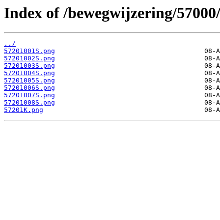
Index of /bewegwijzering/57000
../
57201001S.png
57201002S.png
57201003S.png
57201004S.png
57201005S.png
57201006S.png
57201007S.png
57201008S.png
57201K.png