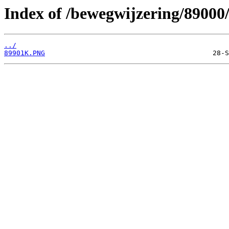
Index of /bewegwijzering/89000
../
89901K.PNG