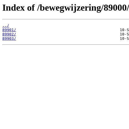
Index of /bewegwijzering/89000
../
89901/
89902/
89903/