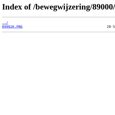
Index of /bewegwijzering/89000
../
89902K.PNG