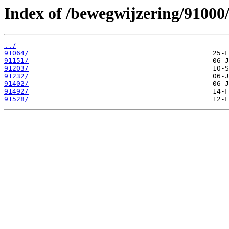
Index of /bewegwijzering/91000
../
91064/
91151/
91203/
91232/
91402/
91492/
91528/