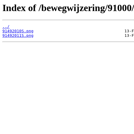
Index of /bewegwijzering/91000
../
91492010S.png
91492011S.png