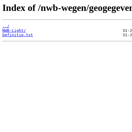
Index of /nwb-wegen/geogegeven
../
NWB-Light/
Definitie.txt