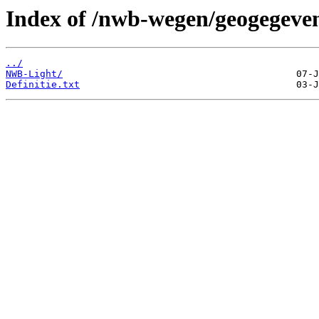
Index of /nwb-wegen/geogegeven
../
NWB-Light/
Definitie.txt