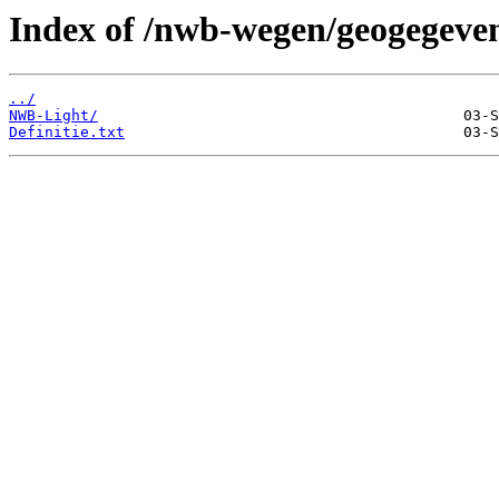
Index of /nwb-wegen/geogegeven
../
NWB-Light/
Definitie.txt