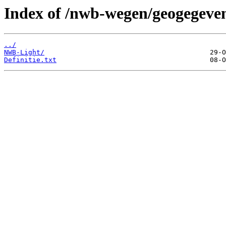
Index of /nwb-wegen/geogegeven
../
NWB-Light/
Definitie.txt