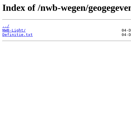
Index of /nwb-wegen/geogegeven
../
NWB-Light/
Definitie.txt