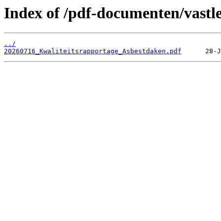
Index of /pdf-documenten/vastl
../
20260716_Kwaliteitsrapportage_Asbestdaken.pdf